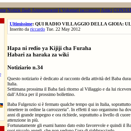
ome
Notizie flash
Appuntamenti
I Volontari raccontano
Amici
CONTAT
Ultimissime
: QUI RADIO VILLAGGIO DELLA GIOIA: UL
Inserito da
riccardo
Tue. 22 May 2012
Hapa ni redio ya Kijiji cha Furaha
Habari za haraka za wiki
Notiziario n.34
e
Questo notiziario è dedicato al racconto della attività del Baba duran
Italia.
Settimana prossima il Baba farà ritorno al Villaggio e da lui riceve
dall’Africa per il prossimo bollettino.
Baba Fulgenzio si è fermato qualche tempo qui in Italia, soprattutto
rimettere in ordine la carrozzeria”. In effetti il suo organismo ha do
anni di grande impegno e ora richiede, soprattutto a livello di cuore
attenzione in più.
Fortunatamente gli esami hanno dato esito favorevole e quindi il B
suoi piccolo angeli, che non vedono l’ora di riabbracciarlo.