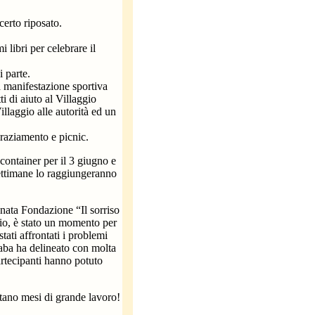
certo riposato.
 libri per celebrare il
 parte.
 manifestazione sportiva
i di aiuto al Villaggio
illaggio alle autorità ed un
raziamento e picnic.
 container per il 3 giugno e
settimane lo raggiungeranno
onata Fondazione “Il sorriso
io, è stato un momento per
tati affrontati i problemi
Baba ha delineato con molta
partecipanti hanno potuto
ttano mesi di grande lavoro!