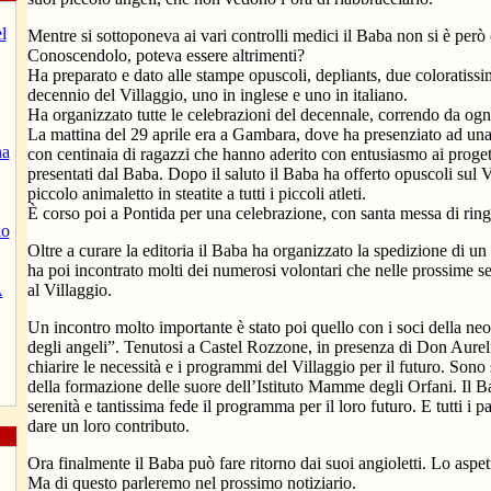
l
Mentre si sottoponeva ai vari controlli medici il Baba non si è però 
Conoscendolo, poteva essere altrimenti?
Ha preparato e dato alle stampe opuscoli, depliants, due coloratissimi
decennio del Villaggio, uno in inglese e uno in italiano.
Ha organizzato tutte le celebrazioni del decennale, correndo da ogni
La mattina del 29 aprile era a Gambara, dove ha presenziato ad una
na
con centinaia di ragazzi che hanno aderito con entusiasmo ai progett
presentati dal Baba. Dopo il saluto il Baba ha offerto opuscoli sul V
piccolo animaletto in steatite a tutti i piccoli atleti.
È corso poi a Pontida per una celebrazione, con santa messa di ring
io
Oltre a curare la editoria il Baba ha organizzato la spedizione di un
ha poi incontrato molti dei numerosi volontari che nelle prossime 
A
al Villaggio.
Un incontro molto importante è stato poi quello con i soci della ne
degli angeli”. Tenutosi a Castel Rozzone, in presenza di Don Aurel
chiarire le necessità e i programmi del Villaggio per il futuro. Sono s
della formazione delle suore dell’Istituto Mamme degli Orfani. Il 
serenità e tantissima fede il programma per il loro futuro. E tutti i 
dare un loro contributo.
Ora finalmente il Baba può fare ritorno dai suoi angioletti. Lo aspe
Ma di questo parleremo nel prossimo notiziario.