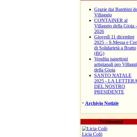
Grazie dai Bambini de
Villaggio
CONTAINER al
Villaggio della Gioia -
2026
Giovedì 11 dicembre
2025 – S.Messa e Ce
di Solidarietà a Bratto
(BG)
Vendita panettoni
artigianali pro Villagg
della Gioia
SANTO NATALE
2025 - LA LETTER
DEL NOSTRO
PRESIDENTE
·
Archivio Notizie
Testimonial
Licia Colò