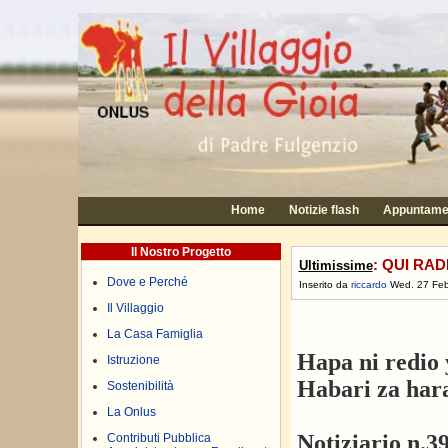
Home
Notizie flash
Appuntame
Il Nostro Progetto
: QUI RAD
Ultimissime
Dove e Perché
Inserito da
riccardo
Wed. 27 Feb
Il Villaggio
La Casa Famiglia
Hapa ni redio 
Istruzione
Habari za har
Sostenibilità
La Onlus
Notiziario n.3
Contributi Pubblica