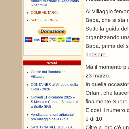
Amministrazione e Rendiconto
5 per mille
Al Villaggio fervo
COME AIUTARCI
Baba, che si sta 
5x1000 SORRISI
Sotto la guida de
organizzando una
Baba, prima del su
riposare.
Novità
Ma il momento più
Grazie dai Bambini del
23 marzo.
Villaggio
In quella occasi
CONTAINER al Villaggio della
Gioia - 2026
Orfani, che lascer
Giovedì 11 dicembre 2025 –
finalmente Suore.
S.Messa e Cena di Solidarietà
a Bratto (BG)
E così il numero 
Vendita panettoni artigianali
è di 10.
pro Villaggio della Gioia
Oltre a loro c’è u
SANTO NATALE 2025 - LA