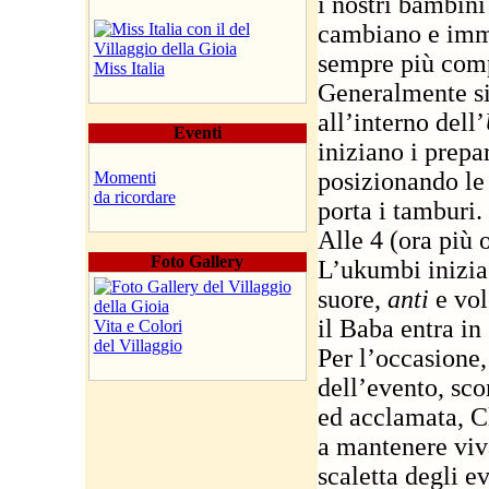
i nostri bambini
cambiano e imma
sempre più comp
Miss Italia
Generalmente si
all’interno dell’
Eventi
iniziano i prepa
posizionando le 
Momenti
da ricordare
porta i tamburi.
Alle 4 (ora più 
Foto Gallery
L’ukumbi inizia
suore,
anti
e vol
il Baba entra in 
Vita e Colori
del Villaggio
Per l’occasione,
dell’evento, sco
ed acclamata, Cl
a mantenere viva 
scaletta degli ev