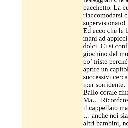
pacchetto. La cu
riaccomodarsi ch
supervisionato!
Ed ecco che le b
mani ad appiccic
dolci. Ci si conf
giochino del mo
po’ triste perch
aprire un capito
successivi cerca
iper sorridente.
Ballo corale fin
Ma… Ricordate 
il cappellaio m
… anche noi siam
altri bambini, n