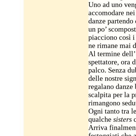
Uno ad uno vengo
accomodare nei 
danze partendo d
un po’ scompost
piacciono così i
ne rimane mai de
Al termine dell’
spettatore, ora 
palco. Senza dub
delle nostre sig
regalano danze b
scalpita per la p
rimangono sedut
Ogni tanto tra l
qualche
sisters
c
Arriva finalmen
festeggiati che a