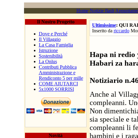
Home
Notizie flash
Appuntame
Il Nostro Progetto
Ultimissime
: QUI RA
Inserito da
riccardo
Mon
Dove e Perché
Il Villaggio
La Casa Famiglia
Istruzione
Hapa ni redio 
Sostenibilità
Habari za har
La Onlus
Contributi Pubblica
Amministrazione e
Rendiconto 5 per mille
Notiziario n.4
COME AIUTARCI
5x1000 SORRISI
Anche al Villagg
compleanni. Uno
Non dimentichia
sia speciale e ta
compleanni li fe
bambini e i rag
Novità