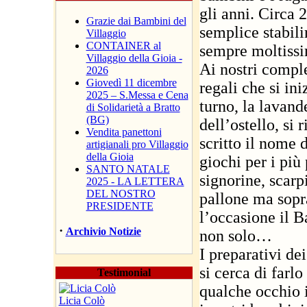
gli anni. Circa 
Grazie dai Bambini del
semplice stabili
Villaggio
CONTAINER al
sempre moltissim
Villaggio della Gioia -
Ai nostri compl
2026
Giovedì 11 dicembre
regali che si in
2025 – S.Messa e Cena
turno, la lavande
di Solidarietà a Bratto
(BG)
dell’ostello, si 
Vendita panettoni
scritto il nome d
artigianali pro Villaggio
della Gioia
giochi per i più 
SANTO NATALE
signorine, scarp
2025 - LA LETTERA
DEL NOSTRO
pallone ma sopra
PRESIDENTE
l’occasione il B
·
Archivio Notizie
non solo…
I preparativi de
si cerca di farl
Testimonial
qualche occhio i
Licia Colò