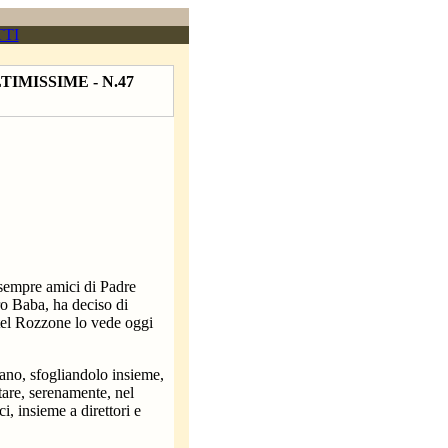
TI
TIMISSIME - N.47
sempre amici di Padre
ro Baba, ha deciso di
stel Rozzone lo vede oggi
ano, sfogliandolo insieme,
tare, serenamente, nel
ci, insieme a direttori e