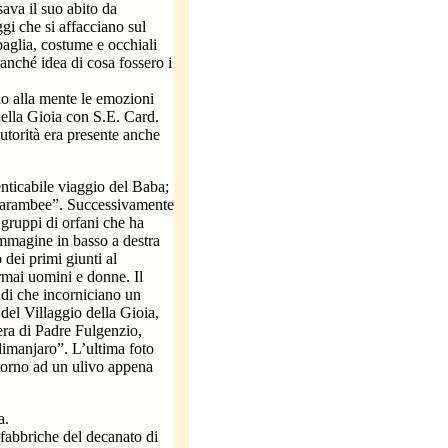
ava il suo abito da
gi che si affacciano sul
aglia, costume e occhiali
anché idea di cosa fossero i
o alla mente le emozioni
 della Gioia con S.E. Card.
torità era presente anche
enticabile viaggio del Baba;
“Harambee”. Successivamente
 gruppi di orfani che ha
immagine in basso a destra
 dei primi giunti al
rmai uomini e donne. Il
di che incorniciano un
el Villaggio della Gioia,
era di Padre Fulgenzio,
limanjaro”. L’ultima foto
ntorno ad un ulivo appena
a.
fabbriche del decanato di