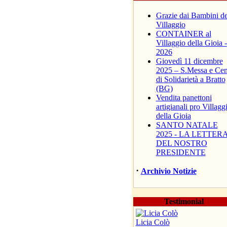
Grazie dai Bambini de
Villaggio
CONTAINER al
Villaggio della Gioia -
2026
Giovedì 11 dicembre
2025 – S.Messa e Ce
di Solidarietà a Bratto
(BG)
Vendita panettoni
artigianali pro Villagg
della Gioia
SANTO NATALE
2025 - LA LETTER
DEL NOSTRO
PRESIDENTE
·
Archivio Notizie
Testimonial
Licia Colò