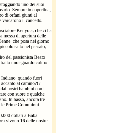
 sfoggiando uno dei suoi
 rosario. Sempre in copertina,
o di orfani giunti al
 varcarono il cancello.
asciatore Kenyota, che ci ha
a messa di apertura delle
8enne, che posa nel giorno
piccolo salto nel passato,
ro del passionista Beato
itratto uno sguardo colmo
 Indiano, quando fuori
re accanto al camino?!?
dai nostri bambini con i
iocare con suore e qualche
ano. In basso, ancora tre
o le Prime Comunioni.
000 dollari a Baba
ora vivono 16 delle nostre