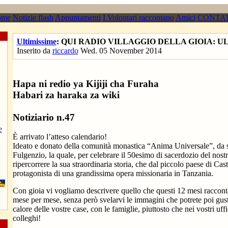
ome
Notizie flash
Appuntamenti
I Volontari raccontano
Amici
CONTAT
Ultimissime
: QUI RADIO VILLAGGIO DELLA GIOIA: UL
Inserito da
riccardo
Wed. 05 November 2014
Hapa ni redio ya Kijiji cha Furaha
Habari za haraka za wiki
Notiziario n.47
e
È arrivato l’atteso calendario!
Ideato e donato della comunità monastica “Anima Universale”, da 
Fulgenzio, la quale, per celebrare il 50esimo di sacerdozio del nost
ripercorrere la sua straordinaria storia, che dal piccolo paese di Ca
protagonista di una grandissima opera missionaria in Tanzania.
Con gioia vi vogliamo descrivere quello che questi 12 mesi raccont
mese per mese, senza però svelarvi le immagini che potrete poi gus
calore delle vostre case, con le famiglie, piuttosto che nei vostri uffi
colleghi!