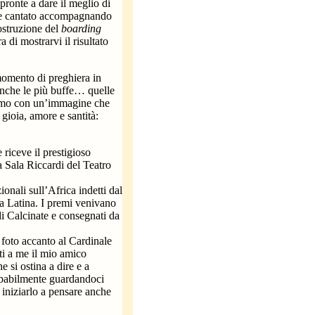
pronte a dare il meglio di
ene cantato accompagnando
ostruzione del
boarding
 di mostrarvi il risultato
momento di preghiera in
anche le più buffe… quelle
iamo con un’immagine che
 gioia, amore e santità:
riceve il prestigioso
a Sala Riccardi del Teatro
ionali sull’Africa indetti dal
ca Latina. I premi venivano
di Calcinate e consegnati da
 foto accanto al Cardinale
ti a me il mio amico
 si ostina a dire e a
robabilmente guardandoci
 iniziarlo a pensare anche