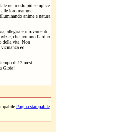
atale nel modo più semplice
eme alle loro mamme…
 illuminando anime e natura
a, allegria e ritrovamenti
Novizie, che avranno l’arduo
o della vita. Non
a vicinanza ed
l tempo di 12 mesi.
a Gioia!
Pagina stampabile