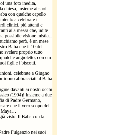
! una foto inedita,
la chiesa, insieme ai suoi
Baba con qualche capello
intento a celebrare il
 clinici, più attenti e
anti alla messa che, udite
a possibile visione mistica.
tichiamo però, è un mese
stro Baba che il 10 del
 svelare proprio tutto
qualche angioletto, con cui
 figli e i biscotti.
nioni, celebrate a Giugno
sorridono abbracciati al Baba
gine davanti ai nostri occhi
sico (1994)! Insieme a due
rafia di Padre Germano,
sare che il vero scopo del
oni Maya…
ià visto: Il Baba con la
Padre Fulgenzio nei suoi