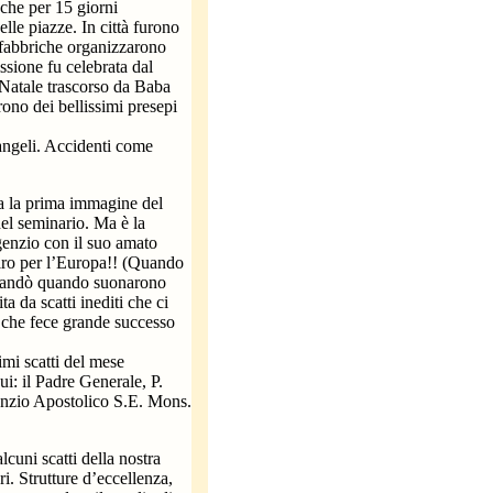
 che per 15 giorni
lle piazze. In città furono
e fabbriche organizzarono
ssione fu celebrata dal
 Natale trascorso da Baba
rono dei bellissimi presepi
 angeli. Accidenti come
a la prima immagine del
del seminario. Ma è la
genzio con il suo amato
iro per l’Europa!! (Quando
me andò quando suonarono
 da scatti inediti che ci
 che fece grande successo
imi scatti del mese
ui: il Padre Generale, P.
Nunzio Apostolico S.E. Mons.
uni scatti della nostra
i. Strutture d’eccellenza,