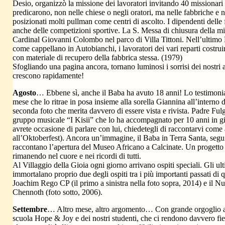
Desio, organizzò la missione dei lavoratori invitando 40 missionari
predicarono, non nelle chiese o negli oratori, ma nelle fabbriche e ne
posizionati molti pullman come centri di ascolto. I dipendenti dell
anche delle competizioni sportive. La S. Messa di chiusura della mi
Cardinal Giovanni Colombo nel parco di Villa Tittoni. Nell’ultimo
come cappellano in Autobianchi, i lavoratori dei vari reparti costrui
con materiale di recupero della fabbrica stessa. (1979)
Sfogliando una pagina ancora, tornano luminosi i sorrisi dei nostri
crescono rapidamente!
Agosto
… Ebbene sì, anche il Baba ha avuto 18 anni! Lo testimoni
mese che lo ritrae in posa insieme alla sorella Giannina all’interno 
seconda foto che merita davvero di essere vista e rivista. Padre Ful
gruppo musicale “I Kisii” che lo ha accompagnato per 10 anni in g
avrete occasione di parlare con lui, chiedetegli di raccontarvi co
all’Oktoberfest). Ancora un’immagine, il Baba in Terra Santa, seguita
raccontano l’apertura del Museo Africano a Calcinate. Un progetto
rimanendo nel cuore e nei ricordi di tutti.
Al Villaggio della Gioia ogni giorno arrivano ospiti speciali. Gli ult
immortalano proprio due degli ospiti tra i più importanti passati di q
Joachim Rego CP (il primo a sinistra nella foto sopra, 2014) e il 
Chennoth (foto sotto, 2006).
Settembre
… Altro mese, altro argomento… Con grande orgoglio alc
scuola Hope & Joy e dei nostri studenti, che ci rendono davvero fier