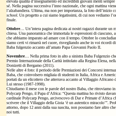
elevata qualità d’insegnamento ed incredibili giovani menti sempre 
sé. Nella pagina successiva l’inno nazionale, che ogni mattina vi
l’alzabandiera. Ultima, ma non per importanza, la foto dell’inizio c
school
. Un progetto a cui siamo legatissimi, di cui non vediamo l’ora
finale.
Ottobre
… Un’intera pagina dedicata ai nostri ragazzi durante un 
chiesa. Una panoramica che immortala le espressioni di ciascuno, 
che abbiamo imparato ad amare con il tempo. Ottobre lo conclud
siamo certi vi rimarrà nel cuore, risvegliando anche in voi ricordi di
Baba fulgenzio accanto all’amato Papa Giovanni Paolo II.
Novembre
… Nella prima foto in alto a sinistra Baba Fulgenzio che 
Premio Internazionale della Carità intitolato alla Regina Elena, nell
Donizetti di Bergamo (2011).
Nelle altre 4 foto: il periodo delle Premiazioni dei Concorsi internaz
Baba, che coinvolsero migliaia di studenti in Italia, Africa e Ameri
portati da un elicottero che atterrava accanto al Villaggio Africano 
Lui stesso (1987-1998).
Chiudiamo il mese con le parole del nostro Baba, che ritroviamo in
Polycarp Pengo, il Papa d’Africa: “Questa mattina ho rivisto davan
cardinale Polycarp Pengo, arcivescovo di Dar e Primate d’Africa che
scrivere che il Villaggio della Gioia ‘è un autentico miracolo’”. P
attorno, dopo 12 anni dalla sua nascita, non possiamo fare altro che
noi tutti.