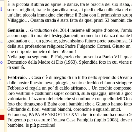
È la piccola Rubina ad aprire le danze, tra le braccia del suo Baba,
l
sorrisi migliori, tra le buganvillea rosa, ai piedi della collinetta del
un’altra piccola immagine che ritrae il Baba con il primissimo grupp
Villaggio… Quanta strada è stata fatta da quei primi 53 bambini che
Gennaio
…
Graduation
del 2014 insieme all’ospite d’onore, l’amb
accompagnati durante i festeggiamenti; momento di danza durante l
na
graduation e… un giovane, giovanissimo futuro prete passionista 1
della sua professione religiosa; Padre Fulgenzio Cortesi. Giusto un 
che ci riporta indietro di ben 59 anni!
Nella pagina seguente, P. Fulgenzio che presenta a Paolo VI il quad
io
Domenico della Madre di Dio (1963). Splendida foto in cui viene r
di santità.
Febbraio
… Cosa c’è di meglio di un tuffo nello splendido Oceano
A
dalle nostre finestre neve, pioggia, vento e freddo ci fanno stringe
Febbraio ci regala un po’ di caldo africano… Un cerchio composto 
loro vestitini e costumini super colorati, sulla spiaggia, intenti a g
volontario. L’azzurro del cielo che si confonde con quello dell’Oce
foto che ritraggono il Baba con i bambini che a Giugno hanno fatt
Ghirlande di fiori, vestitini bianchi, coroncine e sguardi unici.
Ed ancora, PAPA BENEDETTO XVI che ricordiamo ha donato 50.
Fulgenzio per costruire l’ottava Casa Famiglia (luglio 2008), dove 
bambine, le più piccoline!