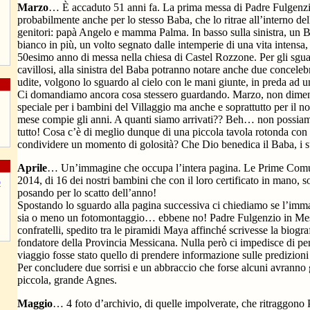
Marzo
… È accaduto 51 anni fa. La prima messa di Padre Fulgenzio
probabilmente anche per lo stesso Baba, che lo ritrae all’interno del
genitori: papà Angelo e mamma Palma. In basso sulla sinistra, un 
bianco in più, un volto segnato dalle intemperie di una vita intensa, 
50esimo anno di messa nella chiesa di Castel Rozzone. Per gli sguardi
cavillosi, alla sinistra del Baba potranno notare anche due concelebr
udite, volgono lo sguardo al cielo con le mani giunte, in preda ad un
Ci domandiamo ancora cosa stessero guardando. Marzo, non dimen
speciale per i bambini del Villaggio ma anche e soprattutto per il no
mese compie gli anni. A quanti siamo arrivati?? Beh… non possiamo
tutto! Cosa c’è di meglio dunque di una piccola tavola rotonda con 
condividere un momento di golosità? Che Dio benedica il Baba, i suoi
Aprile
… Un’immagine che occupa l’intera pagina. Le Prime Comu
2014, di 16 dei nostri bambini che con il loro certificato in mano, 
posando per lo scatto dell’anno!
Spostando lo sguardo alla pagina successiva ci chiediamo se l’imma
sia o meno un fotomontaggio… ebbene no! Padre Fulgenzio in Mes
confratelli, spedito tra le piramidi Maya affinché scrivesse la biog
fondatore della Provincia Messicana. Nulla però ci impedisce di pen
viaggio fosse stato quello di prendere informazione sulle predizi
Per concludere due sorrisi e un abbraccio che forse alcuni avranno g
piccola, grande Agnes.
Maggio
… 4 foto d’archivio, di quelle impolverate, che ritraggono 