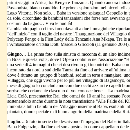
primi viaggi in Africa, tra Kenya e Tanzania. Quando ancora indoss
Passionista, bianco candido. Le prime esplorazioni nei piccoli villag
Lago Vittoria. Non solo… Baba in versione spiaggia! Cappello in p
da sole, circondato da bambini tanzaniani che forse non avevano gr
costumi da bagno… Viva le nudità!
Cambiando pagina ci troviamo davanti a due immagini che riportan
“dell’inizio” con il taglio del nastro: l’Inaugurazione del Villaggio
Polycarp Pengo e la First Lady della Tanzania Ana Mkapa. Tra le au
l’Ambasciatore d’Italia Dott. Marcello Griccioli (11 gennaio 2004).
Giugno
… La prima foto sulla sinistra ci racconta di un altro indim
in Brasile questa volta, dove l’Opera continua nell’associazione 
una serie di 4 immagini che ci descrivono gli incontri del Baba con
incontrato da nord a sud della Tanzania fino ad arrivare all’ultima 
dove è ritratto un gruppo di bambini, seduti in terra a mangiare, uno
Villaggio, che oggi vivono per lo più nel villaggio di Bagamoyo, o
mese di giugno lo concludiamo con due occhi azzurri e capelli bion
sorriso che certamente ciascuno di voi conosce bene… La madrina d
Licia Colò, presentatrice Rai, che ormai da 10 anni ha sposato l’op
sostenendolo anche durante la nota trasmissione “Alle Falde del Ki
immortala tutti i bambini del Villaggio insieme al Baba, esultanti i
piantato, dono speciale e di buon augurio della madrina e della Rai.
Luglio
… 6 foto in serie che descrivono l’impegno del Baba in Itali
Baba Fulgenzio, alla fine del suo apostolato come cappellano delle 