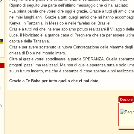
to
Riporto di seguito una parte dell’ultimo messaggio che ci ha lasciato:
«La prima parola che vorrei dire oggi è grazie. Grazie a tutti gli amici
nei miei lunghi anni. Grazie a tutti quegli amici che mi hanno accompagn
Kenya, in Tanzania, in Messico e nelle favelas del Brasile.
Grazie a tutti voi che insieme abbiamo potuto realizzare il Villaggio della 
Luce, il Noviziato e la grande casa di Preghiera che sta per essere ul
capitale della Tanzania.
Grazie per avere sostenuto la nuova Congregazione delle Mamme degli O
chiesa di Dio e nel mondo intero.
Oltre al grazie vorrei sottolineare la parola SPERANZA. Quella speranza
progetti ‘pazzi’ ma realizzati. Ma non di quella speranza tutta e solo u
su un futuro incerto, ma che è sostanza di cose sperate e poi realizzate
Grazie a Te Baba per tutto quello che ci hai dato.
a
Opzioni
à