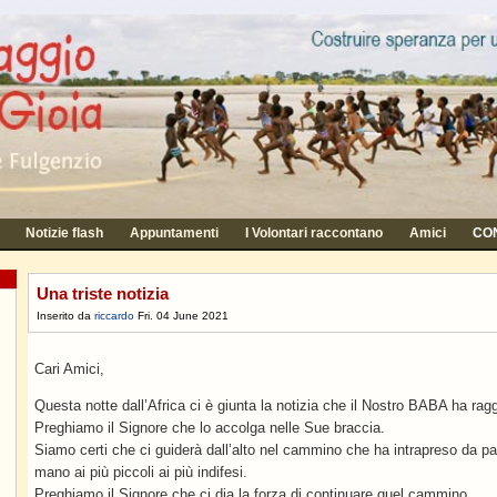
Notizie flash
Appuntamenti
I Volontari raccontano
Amici
CON
Una triste notizia
Inserito da
riccardo
Fri. 04 June 2021
Cari Amici,
Questa notte dall’Africa ci è giunta la notizia che il Nostro BABA ha ragg
Preghiamo il Signore che lo accolga nelle Sue braccia.
Siamo certi che ci guiderà dall’alto nel cammino che ha intrapreso da pa
mano ai più piccoli ai più indifesi.
Preghiamo il Signore che ci dia la forza di continuare quel cammino.