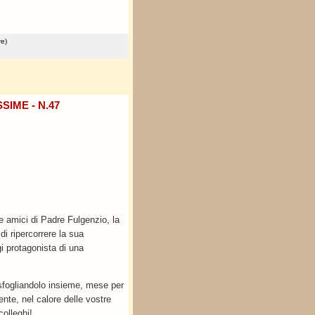
e)
SIME - N.47
 amici di Padre Fulgenzio, la
i ripercorrere la sua
i protagonista di una
sfogliandolo insieme, mese per
nte, nel calore delle vostre
colleghi!