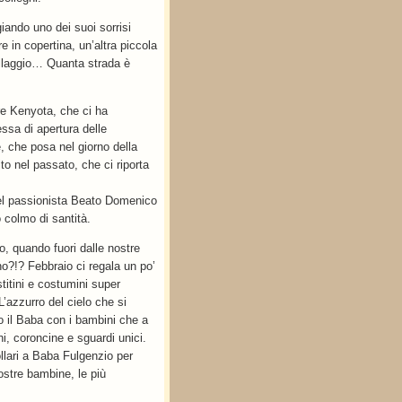
iando uno dei suoi sorrisi
re in copertina, un’altra piccola
Villaggio… Quanta strada è
re Kenyota, che ci ha
sa di apertura delle
 che posa nel giorno della
to nel passato, che ci riporta
del passionista Beato Domenico
o colmo di santità.
, quando fuori dalle nostre
no?!? Febbraio ci regala un po’
titini e costumini super
L’azzurro del cielo che si
o il Baba con i bambini che a
hi, coroncine e sguardi unici.
ari a Baba Fulgenzio per
ostre bambine, le più