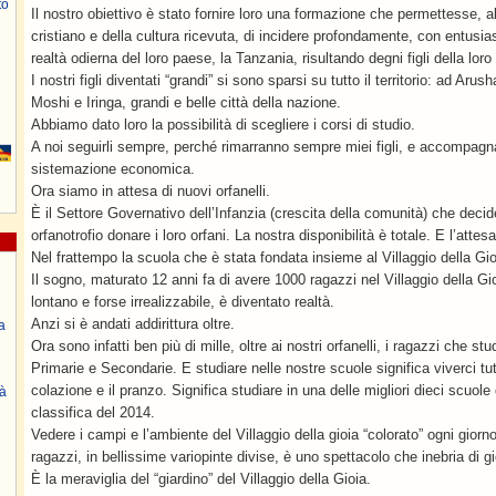
to
Il nostro obiettivo è stato fornire loro una formazione che permettesse, 
cristiano e della cultura ricevuta, di incidere profondamente, con entusi
realtà odierna del loro paese, la Tanzania, risultando degni figli della loro 
I nostri figli diventati “grandi” si sono sparsi su tutto il territorio: ad Ar
Moshi e Iringa, grandi e belle città della nazione.
Abbiamo dato loro la possibilità di scegliere i corsi di studio.
A noi seguirli sempre, perché rimarranno sempre miei figli, e accompagna
sistemazione economica.
Ora siamo in attesa di nuovi orfanelli.
È il Settore Governativo dell’Infanzia (crescita della comunità) che deci
orfanotrofio donare i loro orfani. La nostra disponibilità è totale. E l’attes
Nel frattempo la scuola che è stata fondata insieme al Villaggio della Gio
Il sogno, maturato 12 anni fa di avere 1000 ragazzi nel Villaggio della G
lontano e forse irrealizzabile, è diventato realtà.
Anzi si è andati addirittura oltre.
a
Ora sono infatti ben più di mille, oltre ai nostri orfanelli, i ragazzi che s
Primarie e Secondarie. E studiare nelle nostre scuole significa viverci tut
colazione e il pranzo. Significa studiare in una delle migliori dieci scuo
à
classifica del 2014.
Vedere i campi e l’ambiente del Villaggio della gioia “colorato” ogni giorno
ragazzi, in bellissime variopinte divise, è uno spettacolo che inebria di 
È la meraviglia del “giardino” del Villaggio della Gioia.