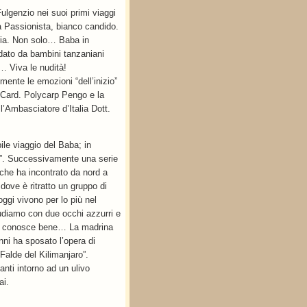
ulgenzio nei suoi primi viaggi
a Passionista, bianco candido.
oria. Non solo… Baba in
ndato da bambini tanzaniani
… Viva le nudità!
ente le emozioni “dell’inizio”
E. Card. Polycarp Pengo e la
’Ambasciatore d’Italia Dott.
ile viaggio del Baba; in
e”. Successivamente una serie
 che ha incontrato da nord a
dove è ritratto un gruppo di
oggi vivono per lo più nel
udiamo con due occhi azzurri e
voi conosce bene… La madrina
nni ha sposato l’opera di
Falde del Kilimanjaro”.
anti intorno ad un ulivo
ai.