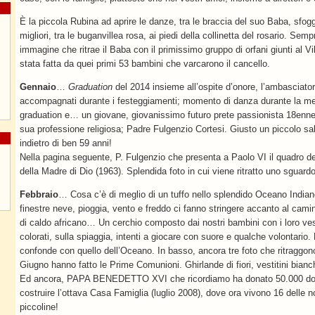
È la piccola Rubina ad aprire le danze, tra le braccia del suo Baba, sfogg
migliori, tra le buganvillea rosa, ai piedi della collinetta del rosario. Semp
immagine che ritrae il Baba con il primissimo gruppo di orfani giunti al 
stata fatta da quei primi 53 bambini che varcarono il cancello.
Gennaio
…
Graduation
del 2014 insieme all’ospite d’onore, l’ambasciato
accompagnati durante i festeggiamenti; momento di danza durante la mes
graduation e… un giovane, giovanissimo futuro prete passionista 18enne,
sua professione religiosa; Padre Fulgenzio Cortesi. Giusto un piccolo sal
indietro di ben 59 anni!
Nella pagina seguente, P. Fulgenzio che presenta a Paolo VI il quadro 
della Madre di Dio (1963). Splendida foto in cui viene ritratto uno sguard
Febbraio
… Cosa c’è di meglio di un tuffo nello splendido Oceano Indiano
finestre neve, pioggia, vento e freddo ci fanno stringere accanto al cami
di caldo africano… Un cerchio composto dai nostri bambini con i loro ves
colorati, sulla spiaggia, intenti a giocare con suore e qualche volontario. 
confonde con quello dell’Oceano. In basso, ancora tre foto che ritraggon
Giugno hanno fatto le Prime Comunioni. Ghirlande di fiori, vestitini bianc
Ed ancora, PAPA BENEDETTO XVI che ricordiamo ha donato 50.000 doll
costruire l’ottava Casa Famiglia (luglio 2008), dove ora vivono 16 delle n
piccoline!