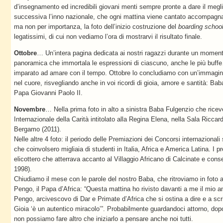
d’insegnamento ed incredibili giovani menti sempre pronte a dare il megli
successiva l’inno nazionale, che ogni mattina viene cantato accompagna
ma non per importanza, la foto dell’inizio costruzione del
boarding schoo
legatissimi, di cui non vediamo l’ora di mostrarvi il risultato finale.
Ottobre
… Un’intera pagina dedicata ai nostri ragazzi durante un moment
panoramica che immortala le espressioni di ciascuno, anche le più buf
imparato ad amare con il tempo. Ottobre lo concludiamo con un’immagine
nel cuore, risvegliando anche in voi ricordi di gioia, amore e santità: Ba
Papa Giovanni Paolo II.
Novembre
… Nella prima foto in alto a sinistra Baba Fulgenzio che ricev
Internazionale della Carità intitolato alla Regina Elena, nella Sala Riccard
Bergamo (2011).
Nelle altre 4 foto: il periodo delle Premiazioni dei Concorsi internazionali 
che coinvolsero migliaia di studenti in Italia, Africa e America Latina. I 
elicottero che atterrava accanto al Villaggio Africano di Calcinate e cons
1998).
Chiudiamo il mese con le parole del nostro Baba, che ritroviamo in foto 
Pengo, il Papa d’Africa: “Questa mattina ho rivisto davanti a me il mio 
Pengo, arcivescovo di Dar e Primate d’Africa che si ostina a dire e a scri
Gioia ‘è un autentico miracolo’”. Probabilmente guardandoci attorno, dop
non possiamo fare altro che iniziarlo a pensare anche noi tutti.