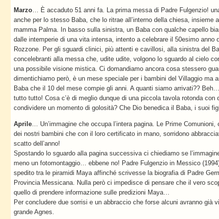
Marzo
… È accaduto 51 anni fa. La prima messa di Padre Fulgenzio! una 
anche per lo stesso Baba, che lo ritrae all’interno della chiesa, insieme a
mamma Palma. In basso sulla sinistra, un Baba con qualche capello bian
dalle intemperie di una vita intensa, intento a celebrare il 50esimo anno 
Rozzone. Per gli sguardi clinici, più attenti e cavillosi, alla sinistra de
concelebranti alla messa che, udite udite, volgono lo sguardo al cielo co
una possibile visione mistica. Ci domandiamo ancora cosa stessero gu
dimentichiamo però, è un mese speciale per i bambini del Villaggio ma an
Baba che il 10 del mese compie gli anni. A quanti siamo arrivati?? Beh
tutto tutto! Cosa c’è di meglio dunque di una piccola tavola rotonda con 
condividere un momento di golosità? Che Dio benedica il Baba, i suoi figli
Aprile
… Un’immagine che occupa l’intera pagina. Le Prime Comunioni, c
dei nostri bambini che con il loro certificato in mano, sorridono abbracci
scatto dell’anno!
Spostando lo sguardo alla pagina successiva ci chiediamo se l’immagine 
meno un fotomontaggio… ebbene no! Padre Fulgenzio in Messico (1994)! 
spedito tra le piramidi Maya affinché scrivesse la biografia di Padre Ger
Provincia Messicana. Nulla però ci impedisce di pensare che il vero sco
quello di prendere informazione sulle predizioni Maya…
Per concludere due sorrisi e un abbraccio che forse alcuni avranno già vi
grande Agnes.