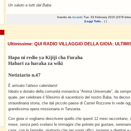
Un saluto a tutti dal Baba
Inserito da
riccardo
Tue. 03 February 2015 (1579 lettur
(
Leggi Tutto...
| )
Ultimissime: QUI RADIO VILLAGGIO DELLA GIOIA: ULTIMIS
Hapa ni redio ya Kijiji cha Furaha
Habari za haraka za wiki
Notiziario n.47
È arrivato l’atteso calendario!
Ideato e donato della comunità monastica “Anima Universale”, da sempre
quale, per celebrare il 50esimo di sacerdozio del nostro Baba, ha deciso d
straordinaria storia, che dal piccolo paese di Castel Rozzone lo vede ogg
grandissima opera missionaria in Tanzania.
Con gioia vi vogliamo descrivere quello che questi 12 mesi raccontano, 
mese, senza però svelarvi le immagini che potrete poi gustare, serename
case, con le famiglie, piuttosto che nei vostri uffici, insieme a direttori e 