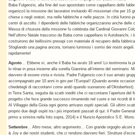
Baba Fulgenzio, alla fine del suo apostolato come cappellano delle fabbr
organizzò la missione dei lavoratori invitando 40 missionari che per 15 gi
chiese o negli oratori, ma nelle fabbriche e nelle piazze. In città furono
centri di ascolto. I dipendenti delle fabbriche organizzarono anche delle 
Messa di chiusura della missione fu celebrata dal Cardinal Giovanni Colom
Nell’ultimo Natale trascorso da Baba come cappellano in Autobianchi, i lav
costruirono dei bellissimi presepi con materiale di recupero della fabbric
Sfogliando una pagina ancora, tornano luminosi i sorrisi dei nostri angel
rapidamente!
Agosto
… Ebbene sì, anche il Baba ha avuto 18 anni! Lo testimonia la
lo ritrae in posa insieme alla sorella Giannina all’interno del seminario.
davvero di essere vista e rivista. Padre Fulgenzio con il suo amato grupp
accompagnato per 10 anni in giro per l’Europa!! (Quando avrete occasione
chiedetegli di raccontarvi come andò quando suonarono all’Oktoberfest)
in Terra Santa, seguita da scatti inediti che ci raccontano l’apertura del
progetto che fece grande successo rimanendo nel cuore e nei ricordi di tu
Al Villaggio della Gioia ogni giorno arrivano ospiti speciali. Gli ultimi sc
proprio due degli ospiti tra i più importanti passati di qui: il Padre Gener
primo a sinistra nella foto sopra, 2014) e il Nunzio Apostolico S.E. Mons
Settembre
… Altro mese, altro argomento… Con grande orgoglio alcuni s
& Joy e dei nostri studenti, che ci rendono davvero fieri. Strutture d’ecce