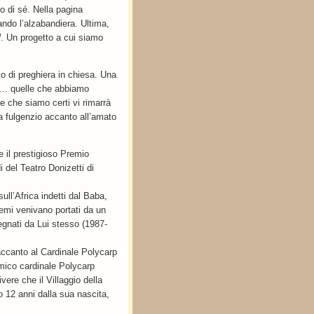
o di sé. Nella pagina
ndo l’alzabandiera. Ultima,
l
. Un progetto a cui siamo
o di preghiera in chiesa. Una
fe… quelle che abbiamo
 che siamo certi vi rimarrà
ba fulgenzio accanto all’amato
e il prestigioso Premio
i del Teatro Donizetti di
sull’Africa indetti dal Baba,
premi venivano portati da un
egnati da Lui stesso (1987-
accanto al Cardinale Polycarp
amico cardinale Polycarp
vere che il Villaggio della
o 12 anni dalla sua nascita,