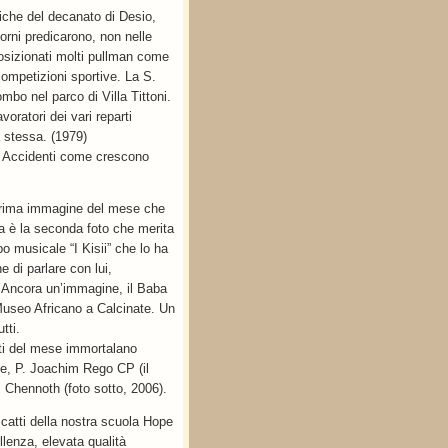
iche del decanato di Desio,
orni predicarono, non nelle
 posizionati molti pullman come
competizioni sportive. La S.
bo nel parco di Villa Tittoni.
oratori dei vari reparti
a stessa. (1979)
i. Accidenti come crescono
 prima immagine del mese che
 Ma è la seconda foto che merita
o musicale “I Kisii” che lo ha
 di parlare con lui,
. Ancora un’immagine, il Baba
 Museo Africano a Calcinate. Un
tti.
atti del mese immortalano
ale, P. Joachim Rego CP (il
. Chennoth (foto sotto, 2006).
catti della nostra scuola Hope
llenza, elevata qualità