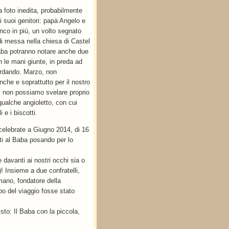
foto inedita, probabilmente
i suoi genitori: papà Angelo e
co in più, un volto segnato
di messa nella chiesa di Castel
l Baba potranno notare anche due
n le mani giunte, in preda ad
ardando. Marzo, non
che e soprattutto per il nostro
… non possiamo svelare proprio
qualche angioletto, con cui
 e i biscotti.
elebrate a Giugno 2014, di 16
ati al Baba posando per lo
davanti ai nostri occhi sia o
Insieme a due confratelli,
mano, fondatore della
po del viaggio fosse stato
sto: Il Baba con la piccola,