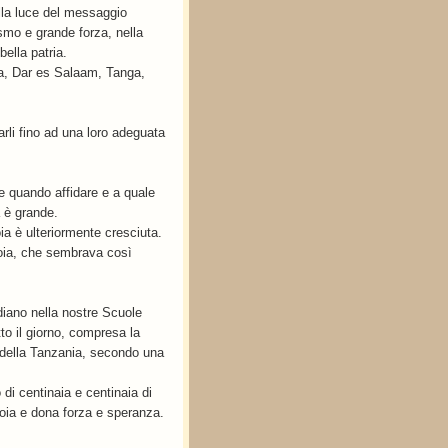
alla luce del messaggio
asmo e grande forza, nella
bella patria.
usha, Dar es Salaam, Tanga,
rli fino ad una loro adeguata
de quando affidare e a quale
a è grande.
ia è ulteriormente cresciuta.
ioia, che sembrava così
tudiano nella nostre Scuole
to il giorno, compresa la
le della Tanzania, secondo una
 di centinaia e centinaia di
gioia e dona forza e speranza.