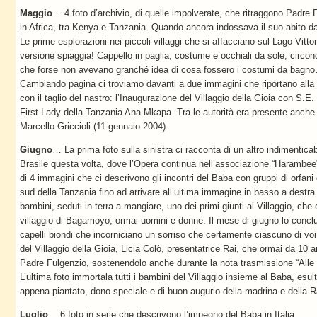
Maggio
… 4 foto d’archivio, di quelle impolverate, che ritraggono Padre F
in Africa, tra Kenya e Tanzania. Quando ancora indossava il suo abito d
Le prime esplorazioni nei piccoli villaggi che si affacciano sul Lago Vitt
versione spiaggia! Cappello in paglia, costume e occhiali da sole, circo
che forse non avevano granché idea di cosa fossero i costumi da bagno
Cambiando pagina ci troviamo davanti a due immagini che riportano alla m
con il taglio del nastro: l’Inaugurazione del Villaggio della Gioia con S.
First Lady della Tanzania Ana Mkapa. Tra le autorità era presente anche l
Marcello Griccioli (11 gennaio 2004).
Giugno
… La prima foto sulla sinistra ci racconta di un altro indimenticab
Brasile questa volta, dove l’Opera continua nell’associazione “Harambe
di 4 immagini che ci descrivono gli incontri del Baba con gruppi di orfani
sud della Tanzania fino ad arrivare all’ultima immagine in basso a destra 
bambini, seduti in terra a mangiare, uno dei primi giunti al Villaggio, che 
villaggio di Bagamoyo, ormai uomini e donne. Il mese di giugno lo concl
capelli biondi che incorniciano un sorriso che certamente ciascuno di 
del Villaggio della Gioia, Licia Colò, presentatrice Rai, che ormai da 10 a
Padre Fulgenzio, sostenendolo anche durante la nota trasmissione “Alle 
L’ultima foto immortala tutti i bambini del Villaggio insieme al Baba, esult
appena piantato, dono speciale e di buon augurio della madrina e della R
Luglio
… 6 foto in serie che descrivono l’impegno del Baba in Italia.