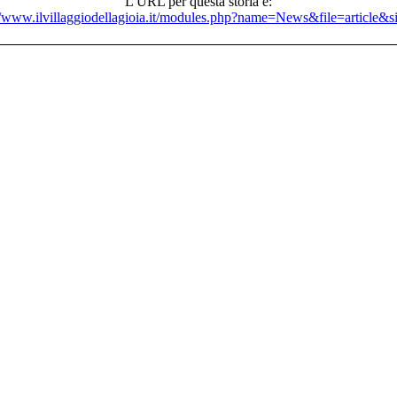
L'URL per questa storia è:
//www.ilvillaggiodellagioia.it/modules.php?name=News&file=article&