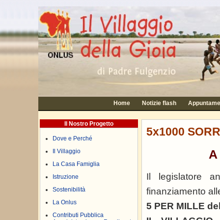
Home
Notizie flash
Appuntame
Il Nostro Progetto
5x1000 SORR
Dove e Perché
A 
Il Villaggio
La Casa Famiglia
Il legislatore
Istruzione
Sostenibilità
finanziamento al
La Onlus
5 PER MILLE del
Contributi Pubblica