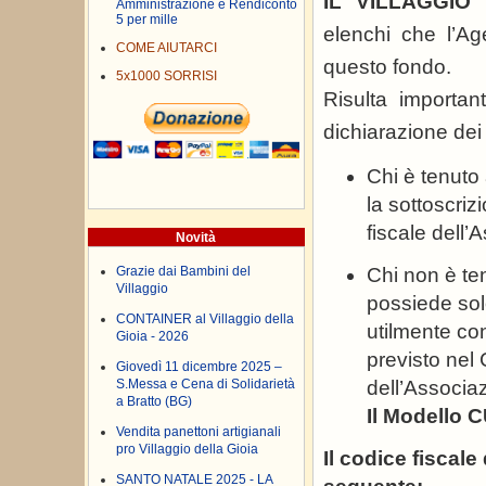
IL VILLAGGIO
Amministrazione e Rendiconto
5 per mille
elenchi che l’Age
COME AIUTARCI
questo fondo.
5x1000 SORRISI
Risulta importan
dichiarazione dei 
Chi è tenuto 
la sottoscriz
fiscale dell’
Novità
Grazie dai Bambini del
Chi non è te
Villaggio
possiede sol
CONTAINER al Villaggio della
utilmente con
Gioia - 2026
previsto nel 
Giovedì 11 dicembre 2025 –
S.Messa e Cena di Solidarietà
dell’Associa
a Bratto (BG)
Il Modello 
Vendita panettoni artigianali
pro Villaggio della Gioia
Il codice fisca
SANTO NATALE 2025 - LA