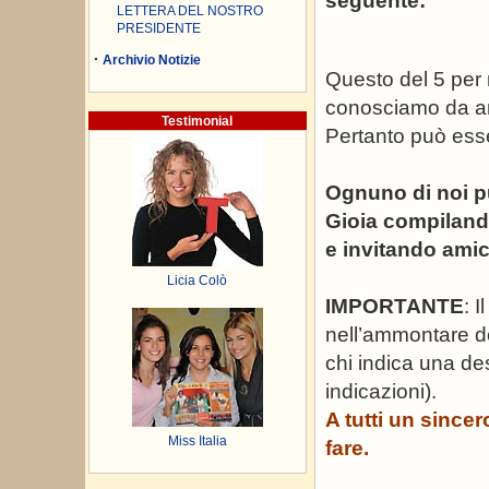
seguente:
LETTERA DEL NOSTRO
PRESIDENTE
·
Archivio Notizie
Questo del 5 per 
conosciamo da ann
Testimonial
Pertanto può esse
Ognuno di noi può
Gioia compilando
e invitando amici
Licia Colò
IMPORTANTE
: 
nell’ammontare d
chi indica una de
indicazioni).
A tutti un since
Miss Italia
fare.