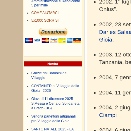
2002, 1° lugl
Amministrazione e Rendiconto
5 per mille
Onlus”.
COME AIUTARCI
5x1000 SORRISI
2002, 23 se
Dar es Salaa
Gioia.
2003, 12 ott
Tanzania, be
Novità
Grazie dai Bambini del
2004, 7 gen
Villaggio
CONTAINER al Villaggio della
Gioia - 2026
2004, 11 ge
Giovedì 11 dicembre 2025 –
S.Messa e Cena di Solidarietà
2004, 2 giu
a Bratto (BG)
Ciampi
Vendita panettoni artigianali
pro Villaggio della Gioia
2004, 6 giu
SANTO NATALE 2025 - LA