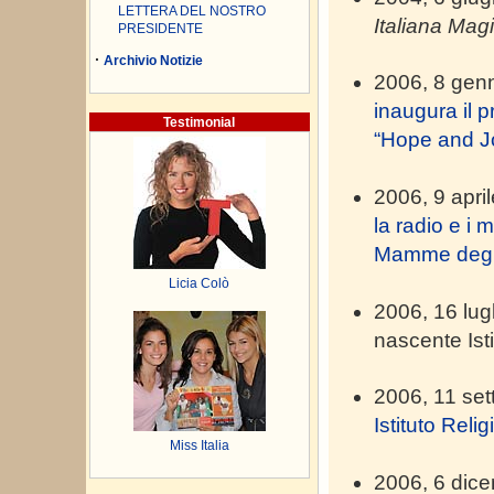
LETTERA DEL NOSTRO
Italiana Mag
PRESIDENTE
·
Archivio Notizie
2006, 8 gen
inaugura il p
Testimonial
“Hope and J
2006, 9 apri
la radio e i m
Mamme degli
Licia Colò
2006, 16 lug
nascente Isti
2006, 11 se
Istituto Rel
Miss Italia
2006, 6 dic