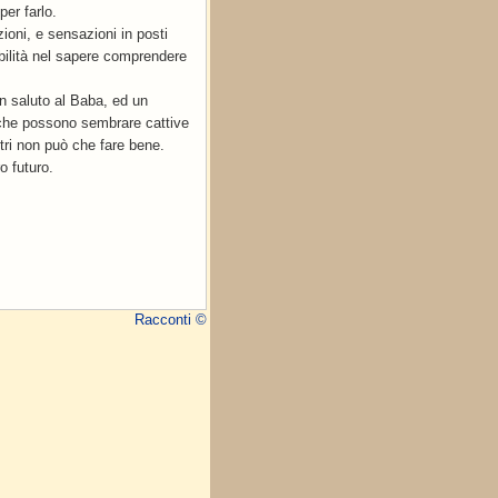
er farlo.
ioni, e sensazioni in posti
sibilità nel sapere comprendere
un saluto al Baba, ed un
 che possono sembrare cattive
altri non può che fare bene.
o futuro.
Racconti ©