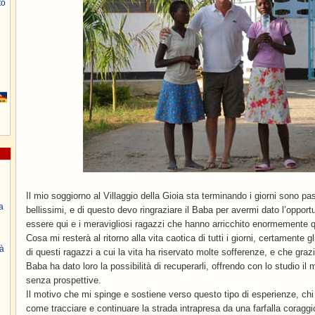
to
Il mio soggiorno al Villaggio della Gioia sta terminando i giorni sono pass
a
bellissimi, e di questo devo ringraziare il Baba per avermi dato l’oppor
essere qui e i meravigliosi ragazzi che hanno arricchito enormemente 
Cosa mi resterà al ritorno alla vita caotica di tutti i giorni, certamente gli
à
di questi ragazzi a cui la vita ha riservato molte sofferenze, e che graz
Baba ha dato loro la possibilità di recuperarli, offrendo con lo studio il 
senza prospettive.
Il motivo che mi spinge e sostiene verso questo tipo di esperienze, chi
come tracciare e continuare la strada intrapresa da una farfalla corag